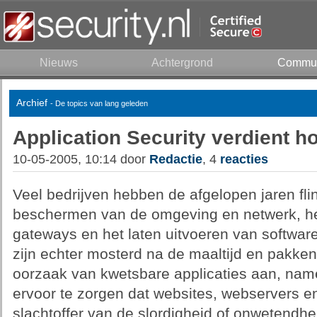
Nieuws
Achtergrond
Commun
Archief
- De topics van lang geleden
Application Security verdient ho
10-05-2005, 10:14 door
Redactie
, 4
reacties
Veel bedrijven hebben de afgelopen jaren fli
beschermen van de omgeving en netwerk, he
gateways en het laten uitvoeren van softwar
zijn echter mosterd na de maaltijd en pakken
oorzaak van kwetsbare applicaties aan, name
ervoor te zorgen dat websites, webservers en
slachtoffer van de slordigheid of onwetendh