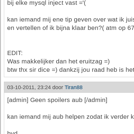
bij elke mysql inject vast ='(
kan iemand mij ene tip geven over wat ik ju
en vertellen of ik bijna klaar ben?( atm op 6
EDIT:
Was makkelijker dan het eruitzag =)
btw thx sir dice =) dankzij jou raad heb is he
03-10-2011, 23:24 door
Tiran88
[admin] Geen spoilers aub [/admin]
kan iemand mij aub helpen zodat ik verder
bvd