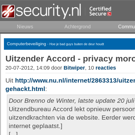
Nieuws
Achtergrond
Commun
Computerbeveiliging
- Hoe je bad guys buiten de deur houdt
Uitzender Accord - privacy mor
20-07-2012, 14:09 door
Bitwiper
, 10
reacties
Uit
http://www.nu.nl/internet/2863313/uit
gehackt.html
:
Door Brenno de Winter, latste update 20 jul
Uitzendbureau Accord lekt opnieuw perso
uitzendkrachten via de website. Eerder we
internet geplaatst.]
[...]