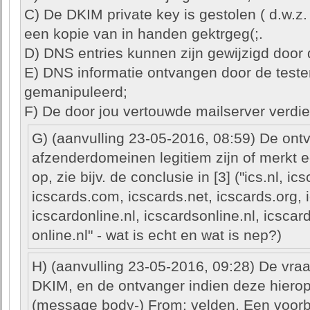
C) De DKIM private key is gestolen ( d.w.z
een kopie van in handen gektrgeg(;.
D) DNS entries kunnen zijn gewijzigd door
E) DNS informatie ontvangen door de teste
gemanipuleerd;
F) De door jou vertouwde mailserver verdie
G) (aanvulling 23-05-2016, 08:59) De ont
afzenderdomeinen legitiem zijn of merkt e
op, zie bijv. de conclusie in [3] ("ics.nl, ics
icscards.com, icscards.net, icscards.org, i
icscardonline.nl, icscardsonline.nl, icscard
online.nl" - wat is echt en wat is nep?)
H) (aanvulling 23-05-2016, 09:28) De vr
DKIM, en de ontvanger indien deze hierop
(message body-) From: velden. Een voorbe