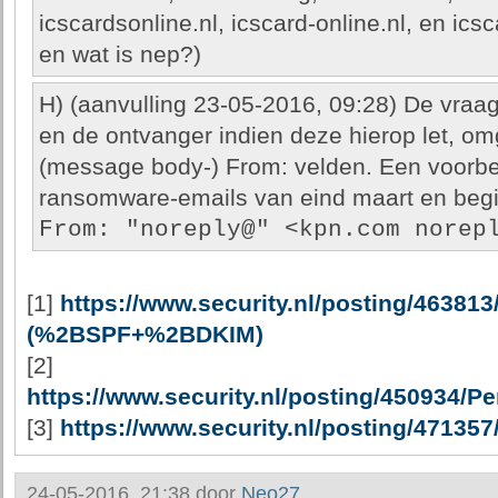
icscardsonline.nl, icscard-online.nl, en icsc
en wat is nep?)
H) (aanvulling 23-05-2016, 09:28) De vra
en de ontvanger indien deze hierop let, o
(message body-) From: velden. Een voorbee
ransomware-emails van eind maart en begin
From: "noreply@" <kpn.com norep
[1]
https://www.security.nl/posting/463
(%2BSPF+%2BDKIM)
[2]
https://www.security.nl/posting/450934/
[3]
https://www.security.nl/posting/4713
24-05-2016, 21:38 door
Neo27