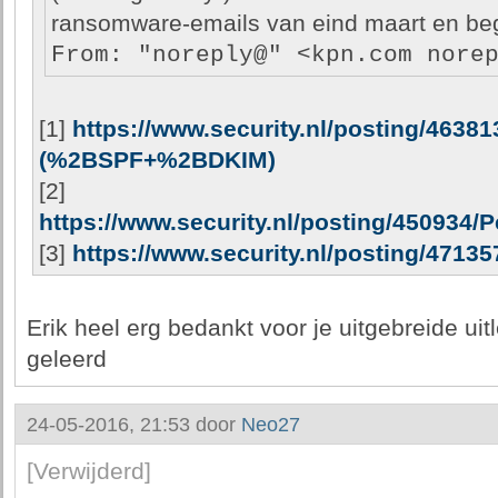
ransomware-emails van eind maart en begi
From: "noreply@" <kpn.com nore
[1]
https://www.security.nl/posting/46
(%2BSPF+%2BDKIM)
[2]
https://www.security.nl/posting/450934
[3]
https://www.security.nl/posting/471
Erik heel erg bedankt voor je uitgebreide ui
geleerd
24-05-2016, 21:53 door
Neo27
[Verwijderd]