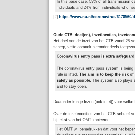
In this base case, 59% of all transmission
individuals and 24% from individuals who n
[2]
https://www.nu.nl/coronavirus/6178560/d
Oude CTB: doel(en), inzetlocaties, inzetcond
Het doel van de inzet van het CTB vanaf 25 sep
scherp, vette opmaak hieronder deels toegevoe
Coronavirus entry pass is extra safeguard
The coronavirus entry pass system is being in
rule is lifted.
The aim is to keep the risk o
safely as possible.
The system also plays an
and to stay open.
Daaronder kun je lezen (ook in [4]) voor welke
Over de inzetcondities van het CTB schreef v
hij tekst van het OMT kopieerde:
Het OMT wil benadrukken dat voor het beper