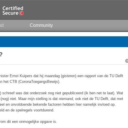
nd
Community
?
ister Ernst Kuipers dat hij maandag (gisteren) een rapport van de TU Delft
 van het CTB (CoronaToegangsBewijs).
) schreef was dat onderzoek nog niet gepubliceerd (ik ben net te laat). Wat
(nog) niet. Maar mijn stelling is dat
niemand
, ook niet de TU Delft, dat met
veel en onvoldoende bekende factoren hebben hier namelijk invloed op.
eld en de spelregels voortdurend.
arom dit een onmogelijke opgave is.