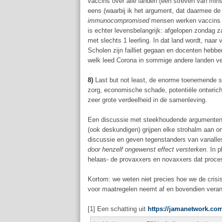
vaccins over alle landen (een streven van mins
eens (waarbij ik het argument, dat daarmee de
immunocompromised
mensen werken vaccins m
is echter levensbelangrijk: afgelopen zondag 
met slechts 1 leerling. In dat land wordt, naar 
Scholen zijn failliet gegaan en docenten hebben
welk leed Corona in sommige andere landen ve
8)
Last but not least, de enorme toenemende s
zorg, economische schade, potentiële ontwricht
zeer grote verdeelheid in de samenleving.
Een discussie met steekhoudende argumenten o
(ook deskundigen) grijpen elke strohalm aan o
discussie en geven tegenstanders van vanalles 
door henzelf ongewenst effect versterken
. In 
helaas- de provaxxers en novaxxers dat proce
Kortom: we weten niet precies hoe we de crisi
voor maatregelen neemt af en bovendien veran
[1] Een schatting uit
https://jamanetwork.com