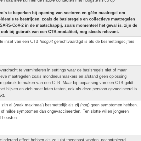
lleen daarmee kunnen de nauwe contacten met hoogste risico op
co’s te beperken bij opening van sectoren en géén maatregel om
demie te bestrijden, zoals de basisregels en collectieve maatregelen
n SARS-CoV-2 in de maatschappij, zoals momenteel het geval is, zijn de
, ook bij gebruik van een CTB-modaliteit, nog steeds relevant.
t de inzet van een CTB
hooguit
gerechtvaardigd is als de besmettingscijfers
overdracht te verminderen in settings waar de basisregels niet of maar
tieve maatregelen zoals mondneusmaskers en afstand geen oplossing
ten gebruik te maken van een CTB. Maar bij toepassing van een CTB geldt
et blijven en zich moet laten testen, ook als deze persoon gevaccineerd is
kt.
 zijn al (vaak maximaal) besmettelijk als zij (nog) geen symptomen hebben.
of milde symptomen dan ongevaccineerden. Ten slotte willen jongeren
f hoesten.
inderend effect hebben als ze juist toegepast worden, gecontroleerd