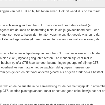
rijgen van het CTB en bij het tonen ervan. Ook dit werkt dus op z'n minst
 de schijnveiligheid van het CTB. Voortdurend heeft de overheid (en
geerd dat de kans op besmetting nihiel is als je gevaccineerd bent - een
k mensen over te halen zich te laten vaccineren. Het gevolg was en is dat
nkele gedragsmaatregel meer hoeven te houden, ook niet in de kroeg, de
co is het onvolledige draagvlak voor het CTB: niet iedereen wil zich laten
 zich elke (uitgaans-) dag laten testen. Die mensen zijn echt niet in
en hebben
op niet-CTB-locaties
voor besmettingen gezorgd (of zijn op CTB-
s overheid kun en mag je niet verwachten dat groepen mensen, die
mmigen gelden en niet voor anderen (vooral als er geen sterk bewijs bestaat
estwil" en de polarisatie in de samenleving tot de besmettingspiek in novemb
op CTB-locaties plaatsgevonden, maar er bestaat geen enkel bewijs dat het o
VE"
voor Delta
waargenomen onder positief geteste personen (die zich,