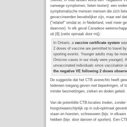
vanwege symptomen, lieten testen): een onder 
symptomatische mensen mensen die zich lieten
gevaccineerden bevattelijker zijn, maar
wel
dat 
("relatief" omdat er, in Nederland, veel meer
daarvoor). In elk geval Canadese wetenschapp
uit [8] (vette opmaak door mij):
In Ontario, a
vaccine certificate system
was 
2 doses of vaccine are permitted to travel by 
sporting events. Younger adults may be more
Omicron cases in our study were younger). A
unvaccinated individuals since vaccination is 
the negative VE following 2 doses observe
De suggestie dat het CTB
averechts
heeft gewe
Iedereen toegang geven
met beperkingen
, of 
minder besmettingen, zieken en doden geleid.
Van de potentiële CTB-locaties treden, zonde
hoogstwaarschijnlijk op in sub-optimaal geven
staan en hoesten, schreeuwen (bijv. in elkaar
hebben (bijv. door dansen of sporten). Een CTB