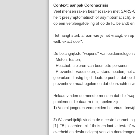
Context: aanpak Coronacrisis
Veel mensen raken besmet raken met SARS-Cov
helft presymptomatisch of asymptomatisch), e
op een verpleegafdeling of op de IC belandt en e
Het hangt sterk af aan wie je het vraagt, en o
welk exact doel".
De belangrijkste "wapens" van epidemiologen en
-
Meten: testen;
-
Reactief: isoleren van besmette personen;
-
Preventief: vaccineren, afstand houden, het
gebruiken. Lastig bij dit laatste punt is dat epi
preventieve maatregelen en dat de inzichten w
Helaas vinden de meeste mensen dat die "wape
problemen die daar m.i. bij spelen zijn:
1)
Vooral jongeren verspreiden het virus, terwi
2)
Waarschijnlijk vinden de meeste besmettin
[1]. "Bij klachten: blijf thuis en laat je teste
overheid en deskundigen) van zijn doordrongen 