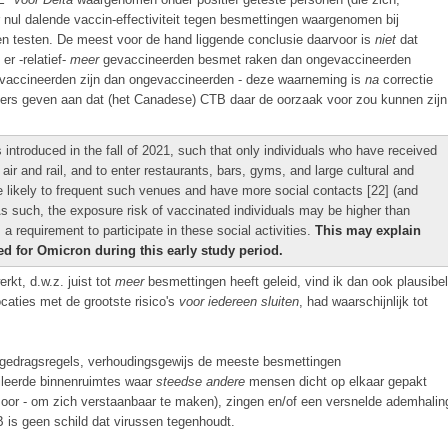
nul dalende vaccin-effectiviteit tegen besmettingen waargenomen bij
 testen. De meest voor de hand liggende conclusie daarvoor is
niet
dat
er -relatief-
meer
gevaccineerden besmet raken dan ongevaccineerden
 gevaccineerden zijn dan ongevaccineerden - deze waarneming is
na
correctie
ers geven aan dat (het Canadese) CTB daar de oorzaak voor zou kunnen zijn
introduced in the fall of 2021, such that only individuals who have received
air and rail, and to enter restaurants, bars, gyms, and large cultural and
 likely to frequent such venues and have more social contacts [22] (and
s such, the exposure risk of vaccinated individuals may be higher than
a requirement to participate in these social activities.
This may explain
d for Omicron during this early study period.
rkt, d.w.z. juist tot
meer
besmettingen heeft geleid, vind ik dan ook plausibel
locaties met de grootste risico's
voor iedereen sluiten
, had waarschijnlijk tot
r gedragsregels, verhoudingsgewijs de meeste besmettingen
tileerde binnenruimtes waar
steedse andere
mensen dicht op elkaar gepakt
s oor - om zich verstaanbaar te maken), zingen en/of een versnelde ademhalin
 is geen schild dat virussen tegenhoudt.