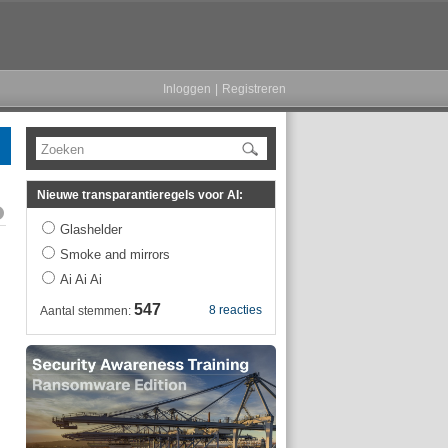
Inloggen
|
Registreren
Zoeken
Nieuwe transparantieregels voor AI:
Glashelder
Smoke and mirrors
Ai Ai Ai
547
8 reacties
Aantal stemmen: