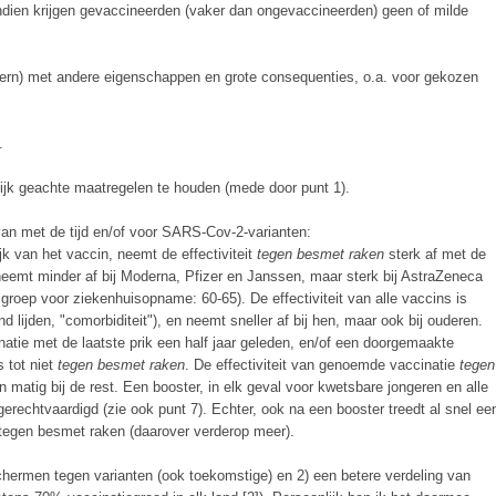
ndien krijgen gevaccineerden (vaker dan ongevaccineerden) geen of milde
ern) met andere eigenschappen en grote consequenties, o.a. voor gekozen
.
jk geachte maatregelen te houden (mede door punt 1).
van met de tijd en/of voor SARS-Cov-2-varianten:
ijk van het vaccin, neemt de effectiviteit
tegen besmet raken
sterk af met de
eemt minder af bij Moderna, Pfizer en Janssen, maar sterk bij AstraZeneca
sgroep voor ziekenhuisopname: 60-65). De effectiviteit van alle vaccins is
lijden, "comorbiditeit"), en neemt sneller af bij hen, maar ook bij ouderen.
inatie met de laatste prik een half jaar geleden, en/of een doorgemaakte
s tot niet
tegen besmet raken
. De effectiviteit van genoemde vaccinatie
tegen
n matig bij de rest. Een booster, in elk geval voor kwetsbare jongeren en alle
erechtvaardigd (zie ook punt 7). Echter, ook na een booster treedt al snel ee
l tegen besmet raken (daarover verderop meer).
hermen tegen varianten (ook toekomstige) en 2) een betere verdeling van