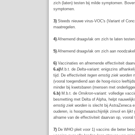
zich (laten) testen bij milde symptomen. Bove
symptomen.
3)
Steeds nieuwe virus-VOC's (Variant of Conc
maatregelen.
4)
Afnemend draagvlak om zich te laten testen
5)
Afnemend draagvlak om zich aan noodzakeli
6)
Vaccinaties en afnemende effectiviteit daar
6.a)
M.b.t. de
Delta
-variant: enigszins afhankel
tijd. De effectiviteit
tegen ernstig ziek worden
n
(vooral toegendiend aan de hoog-risico leeftijd
minder bij kwetsbaren (mensen met onderliggend 
6.b)
M.b.t. de
Omikron
-variant: volledige vacc
besmetting met Delta of Alpha, helpt nauwelijk
ernstig ziek worden
is slecht bij AstraZeneca e
ouderen, is hoogstwaarschijnlijk zinvol en
lijkt
g
afname van de effectiviteit daarvan op, voora
7)
De WHO pleit voor 1) vaccins die beter besc