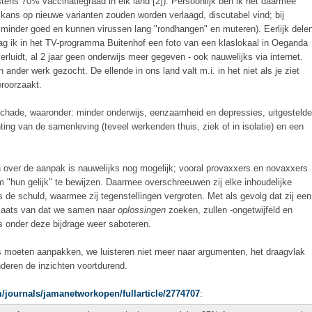
tens 70% vaccinatiegraad in elk land [2]). Persoonlijk ben ik het daarmee
 kans op nieuwe varianten zouden worden verlaagd, discutabel vind; bij
inder goed en kunnen virussen lang "rondhangen" en muteren). Eerlijk dele
zag ik in het TV-programma Buitenhof een foto van een klaslokaal in Oeganda
verluidt, al 2 jaar geen onderwijs meer gegeven - ook nauwelijks via internet.
 ander werk gezocht. De ellende in ons land valt m.i. in het niet als je ziet
roorzaakt.
chade, waaronder: minder onderwijs, eenzaamheid en depressies, uitgestelde
ing van de samenleving (teveel werkenden thuis, ziek of in isolatie) en een
ver de aanpak is nauwelijks nog mogelijk; vooral provaxxers en novaxxers
m "hun gelijk" te bewijzen. Daarmee overschreeuwen zij elke inhoudelijke
de schuld, waarmee zij tegenstellingen vergroten. Met als gevolg dat zij een
plaats van dat we samen naar
oplossingen
zoeken, zullen -ongetwijfeld en
s onder deze bijdrage weer saboteren.
s moeten aanpakken, we luisteren niet meer naar argumenten, het draagvlak
deren de inzichten voortdurend.
/journals/jamanetworkopen/fullarticle/2774707
: