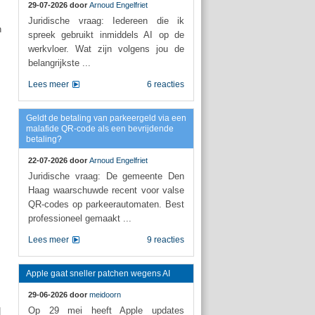
29-07-2026 door
Arnoud Engelfriet
Juridische vraag: Iedereen die ik
n
spreek gebruikt inmiddels AI op de
werkvloer. Wat zijn volgens jou de
belangrijkste ...
Lees meer
6 reacties
Geldt de betaling van parkeergeld via een
malafide QR-code als een bevrijdende
betaling?
22-07-2026 door
Arnoud Engelfriet
Juridische vraag: De gemeente Den
Haag waarschuwde recent voor valse
QR-codes op parkeerautomaten. Best
professioneel gemaakt ...
Lees meer
9 reacties
Apple gaat sneller patchen wegens AI
29-06-2026 door
meidoorn
Op 29 mei heeft Apple updates