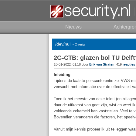
Nieuws
Achtergro
/dev/null
- Overig
2G-CTB: glazen bol TU Delft
18-01-2022, 01:18 door
Erik van Straten
, 419
reacties
Inleiding
Tijdens de laatste persconferentie zei VWS-min
verwacht met informatie over de effectiviteit
Toen ik het meeste van deze tekst (en bijlagen
daar de uitkomst van gaat zijn, wist en weet ik 
voldoende zekerheid kan vaststellen. Veel te 
Bovendien veranderen die factoren, het speelv
Vanuit mijn kennis probeer ik uit te leggen wa