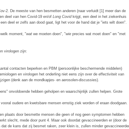
-2. De meeste van hen besmetten anderen (naar verluidt [1] meer dan de
en deel van hen Covid-19 en/of
Long Covid
krijgt, een deel in het ziekenhuis
en deel er zelfs aan dood gaat, ligt het voor de hand dat je "iets wilt doen".
p welk moment, "
wat
we moeten doen", "
wie
precies wat moet doen" en "met
 virologen zijn:
 aantal contacten beperken en PBM (persoonlijke beschermende middelen)
demiologen en virologen het onderling niet eens zijn over de effectiviteit van
ijzigen (denk aan de mondkapjes- en aerosolen-discussies).
ns" onvoldoende hebben geholpen en waarschijnlijk zullen helpen. Grote
jl vooral oudere en kwetsbare mensen ernstig ziek worden of eraan doodgaan.
gen plaats door besmette mensen die geen of nog geen symptomen hebben
n" werkt slecht, mede door punt 4. Maar ook doordat gevaccineerden er (door de
dat de kans dat zij besmet raken, zeer klein is, zullen minder gevaccineerde