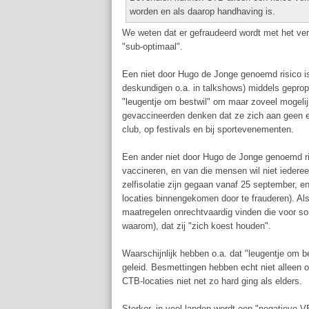
worden en als daarop handhaving is.
We weten dat er gefraudeerd wordt met het verk
"sub-optimaal".
Een niet door Hugo de Jonge genoemd risico is
deskundigen o.a. in talkshows) middels gepropa
"leugentje om bestwil" om maar zoveel mogelij
gevaccineerden denken dat ze zich aan geen e
club, op festivals en bij sportevenementen.
Een ander niet door Hugo de Jonge genoemd risi
vaccineren, en van die mensen wil niet iedereen
zelfisolatie zijn gegaan vanaf 25 september, 
locaties binnengekomen door te frauderen). Al
maatregelen onrechtvaardig vinden die voor so
waarom), dat zij "zich koest houden".
Waarschijnlijk hebben o.a. dat "leugentje om b
geleid. Besmettingen hebben echt niet alleen 
CTB-locaties niet net zo hard ging als elders.
Sterker, in veel landen wordt een "negatieve 