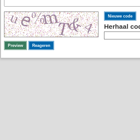
Nieuwe code
Herhaal co
Preview
Reageren