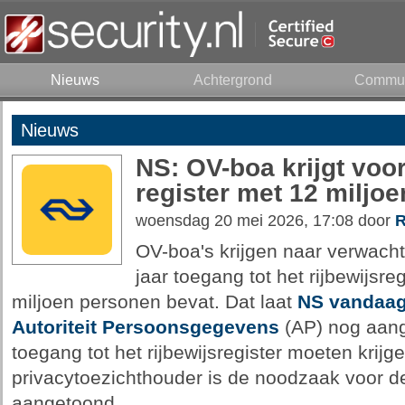
Nieuws
Achtergrond
Commun
Nieuws
NS: OV-boa krijgt voo
register met 12 miljo
woensdag 20 mei 2026, 17:08 door
R
OV-boa's krijgen naar verwachti
jaar toegang tot het rijbewijsre
miljoen personen bevat. Dat laat
NS vandaag
Autoriteit Persoonsgegevens
(AP) nog aang
toegang tot het rijbewijsregister moeten krijg
privacytoezichthouder is de noodzaak voor d
aangetoond.