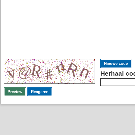
Nieuwe code
Herhaal co
Preview
Reageren