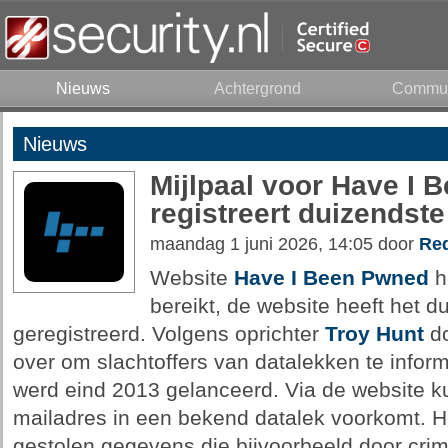
Nieuws
Achtergrond
Commun
Nieuws
Mijlpaal voor Have I 
registreert duizendste
maandag 1 juni 2026, 14:05 door
Red
Website
Have I Been Pwned
h
bereikt, de website heeft het d
geregistreerd. Volgens oprichter
Troy Hunt
do
over om slachtoffers van datalekken te info
werd eind 2013 gelanceerd. Via de website k
mailadres in een bekend datalek voorkomt. H
gestolen gegevens die bijvoorbeeld door crim