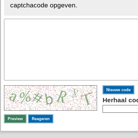
captchacode opgeven.
Nieuwe code
Herhaal co
Preview
Reageren