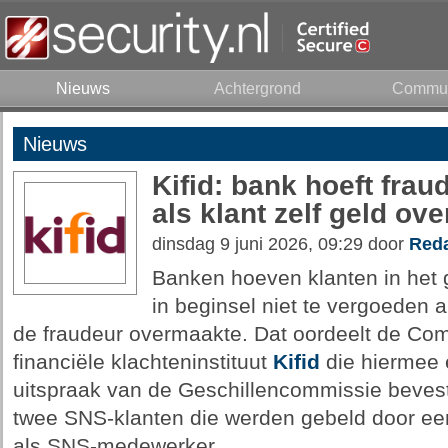
Nieuws
Achtergrond
Commun
Nieuws
Kifid: bank hoeft frau
als klant zelf geld ov
dinsdag 9 juni 2026, 09:29 door
Reda
Banken hoeven klanten in het
in beginsel niet te vergoeden al
de fraudeur overmaakte. Dat oordeelt de Co
financiële klachteninstituut
Kifid
die hiermee 
uitspraak van de Geschillencommissie bevest
twee SNS-klanten die werden gebeld door een
als SNS-medewerker.