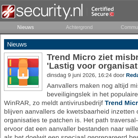
Nieuws
Achtergrond
Commun
Nieuws
Trend Micro ziet misb
'Lastig voor organisat
dinsdag 9 juni 2026, 16:24 door
Reda
Aanvallers maken nog altijd m
beveiligingslek in het populai
WinRAR, zo meldt antivirusbedrijf
Trend Mic
blijven aanvallers de kwetsbaarheid inzetten 
organisaties te patchen is. Het path traversal-
ervoor dat een aanvaller bestanden naar wil
als het doelwit een speciaal geprepareerd be