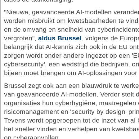
"Nieuwe, geavanceerde AI-modellen verandere
worden misbruikt om kwetsbaarheden te vinde
en de omvang en snelheid van cyberincident
vergroten",
aldus Brussel
. volgens de Europ
belangrijk dat AI-kennis zich ook in de EU on
zorgen wordt onder andere ingezet op een 'E
cybersecurity', een wedstrijd die bedrijven, 
bijeen moet brengen om AI-oplossingen voor c
Brussel zegt ook aan een blauwdruk te werke
van geavanceerde AI-modellen. Verder stelt
organisaties hun cyberhygiëne, maatregelen 
risicomanagement en 'security by design' pr
Tevens wordt opgeroepen tot de inzet van al 
het sneller vinden en verhelpen van kwetsba
op cyberaanvallen.