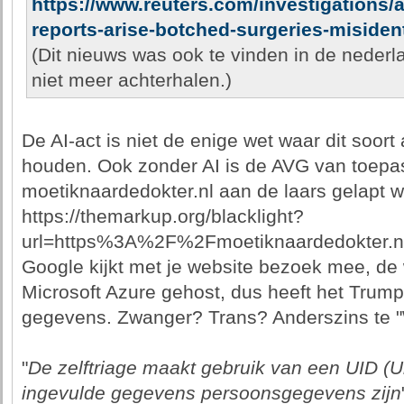
https://www.reuters.com/investigations/
reports-arise-botched-surgeries-misiden
(Dit nieuws was ook te vinden in de nederl
niet meer achterhalen.)
De AI-act is niet de enige wet waar dit soor
houden. Ook zonder AI is de AVG van toepas
moetiknaardedokter.nl aan de laars gelapt w
https://themarkup.org/blacklight?
url=https%3A%2F%2Fmoetiknaardedokter.n
Google kijkt met je website bezoek mee, de 
Microsoft Azure gehost, dus heeft het Trump
gegevens. Zwanger? Trans? Anderszins te "
"
De zelftriage maakt gebruik van een UID (Uni
ingevulde gegevens persoonsgegevens zijn