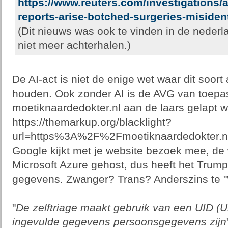
https://www.reuters.com/investigations/
reports-arise-botched-surgeries-misiden
(Dit nieuws was ook te vinden in de nederl
niet meer achterhalen.)
De AI-act is niet de enige wet waar dit soor
houden. Ook zonder AI is de AVG van toepas
moetiknaardedokter.nl aan de laars gelapt w
https://themarkup.org/blacklight?
url=https%3A%2F%2Fmoetiknaardedokter.n
Google kijkt met je website bezoek mee, de 
Microsoft Azure gehost, dus heeft het Trump
gegevens. Zwanger? Trans? Anderszins te "
"
De zelftriage maakt gebruik van een UID (Uni
ingevulde gegevens persoonsgegevens zijn