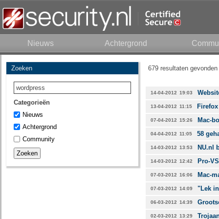
Nieuws
Achtergrond
Commun
Zoeken
679 resultaten gevonden 
Websit
14-04-2012
19:03
Categorieën
Firefox
13-04-2012
11:15
Nieuws
Mac-bo
07-04-2012
15:26
Achtergrond
58 geha
04-04-2012
11:05
Community
NU.nl 
14-03-2012
13:53
Pro-VS
14-03-2012
12:42
Mac-ma
07-03-2012
16:06
"Lek i
07-03-2012
14:09
Grootsc
06-03-2012
14:39
Trojaa
02-03-2012
13:29