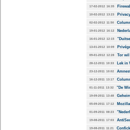
Firewal
17-02-2012
16:35
Privacy
10-02-2012
13:23
Column
02-02-2012
11:50
Nederl
19-01-2012
16:12
"Duitse
16-01-2012
12:15
Privég
13-01-2012
10:09
Tor wil
09-01-2012
12:28
Lek in 
28-12-2011
10:33
Amnest
23-12-2011
10:02
Column
16-12-2011
13:17
"De Wi
01-11-2011
13:32
Geheim
19-09-2011
13:48
Mozilla
05-09-2011
17:12
"Neder
01-09-2011
08:23
AntiSec
19-08-2011
17:03
Confic
19-08-2011
11:21