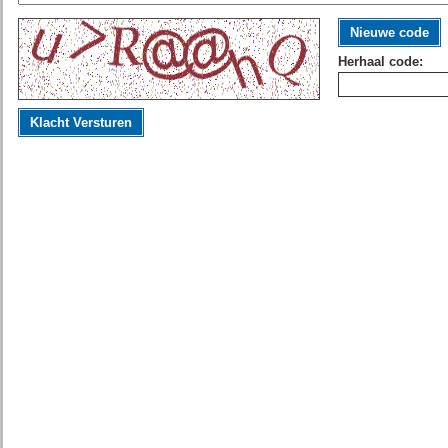
Nieuwe code
Herhaal code:
Klacht Versturen