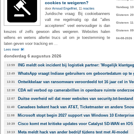
cookies te weigeren?
Vandaag
13
door
Arnoud Engelfriet
, 11
reacties
Juridische vraag: Bij cookiebanners
Gisteren
20
valt me regelmatig op dat "alles
Gisteren
11
accepteren" veel eenvoudiger is dan
Gisteren
09
keuzes of zelfs gewoon alles weigeren. Websites halen
willens en wetens allerlei trucs uit om je toestemming te
04-08-2026
laten geven voor tracking en ...
Lees meer
donderdag 6 augustus 2026
ING meldt ook incident bij logistiek partner: 'Mogelijk klantge
13:59
WhatsApp vraagt Indiase gebruikers om geboortedatum op te
13:49
Ontwikkelaar van ransomware veroordeeld tot 16 jaar cel in Ve
13:31
CDA wil verbod op camerabrillen in openbare ruimte onderzo
12:30
Duitse overheid wil dat meer websites van security.txt-bestan
12:07
Canadees bekent hack van AT&T, Ticketmaster en andere Snow
11:40
Microsoft stopt begin 2027 support van Windows 10 Enterpris
11:08
Cisco komt met kritieke updates voor Catalyst SD-WAN en IOS
10:39
Meta meldt hack van ander bedrijf tijdens test met AI-model
10:13