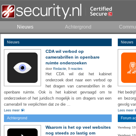
Nieuws
Achtergrond
Commun
Nieuws
Nieuws
CDA wil verbod op
camerabrillen in openbare
ruimte onderzoeken
door
Redactie
, 9
reacties
Het CDA wil dat het kabinet
onderzoek doet naar een verbod op
het dragen van camerabrillen in de
openbare ruimte. Ook is het kabinet gevraagd om te
Het bedrij
onderzoeken of het juridisch mogelijk is om dragers van een
en bezorg
camerabril te verplichten dat ze die ...
gevolg van
Lees meer
Lees meer
Achtergrond
Forum act
Waarom is het op veel websites
Vandaag
13
nog steeds zo lastig om
Vandaag
13