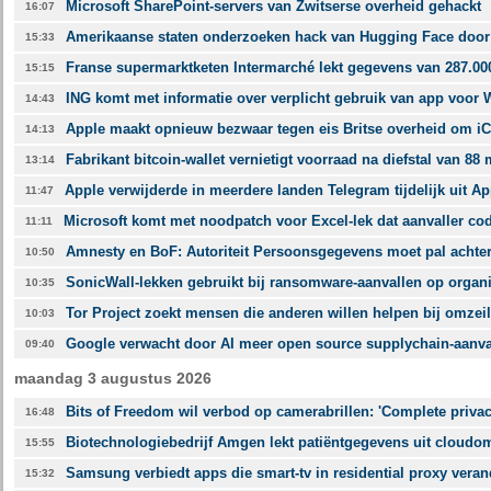
Microsoft SharePoint-servers van Zwitserse overheid gehackt
16:07
Amerikaanse staten onderzoeken hack van Hugging Face doo
15:33
Franse supermarktketen Intermarché lekt gegevens van 287.00
15:15
ING komt met informatie over verplicht gebruik van app voor 
14:43
Apple maakt opnieuw bezwaar tegen eis Britse overheid om i
14:13
Fabrikant bitcoin-wallet vernietigt voorraad na diefstal van 88 
13:14
Apple verwijderde in meerdere landen Telegram tijdelijk uit Ap
11:47
Microsoft komt met noodpatch voor Excel-lek dat aanvaller cod
11:11
Amnesty en BoF: Autoriteit Persoonsgegevens moet pal achter
10:50
SonicWall-lekken gebruikt bij ransomware-aanvallen op organi
10:35
Tor Project zoekt mensen die anderen willen helpen bij omzei
10:03
Google verwacht door AI meer open source supplychain-aanva
09:40
maandag 3 augustus 2026
Bits of Freedom wil verbod op camerabrillen: 'Complete privac
16:48
Biotechnologiebedrijf Amgen lekt patiëntgegevens uit cloudo
15:55
Samsung verbiedt apps die smart-tv in residential proxy vera
15:32