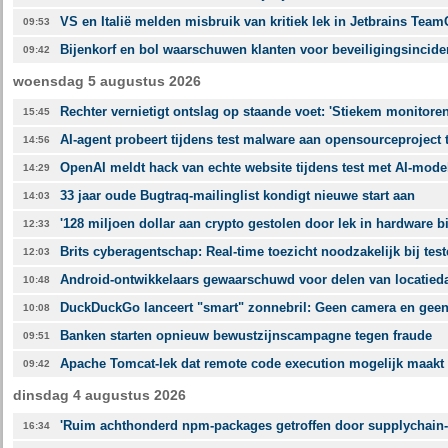
VS en Italië melden misbruik van kritiek lek in Jetbrains Team
09:53
Bijenkorf en bol waarschuwen klanten voor beveiligingsincident
09:42
woensdag 5 augustus 2026
Rechter vernietigt ontslag op staande voet: 'Stiekem monitoren
15:45
AI-agent probeert tijdens test malware aan opensourceproject 
14:56
OpenAI meldt hack van echte website tijdens test met AI-mode
14:29
33 jaar oude Bugtraq-mailinglist kondigt nieuwe start aan
14:03
'128 miljoen dollar aan crypto gestolen door lek in hardware bi
12:33
Brits cyberagentschap: Real-time toezicht noodzakelijk bij test
12:03
Android-ontwikkelaars gewaarschuwd voor delen van locatieda
10:48
DuckDuckGo lanceert "smart" zonnebril: Geen camera en geen
10:08
Banken starten opnieuw bewustzijnscampagne tegen fraude
09:51
Apache Tomcat-lek dat remote code execution mogelijk maakt a
09:42
dinsdag 4 augustus 2026
'Ruim achthonderd npm-packages getroffen door supplychain-
16:34