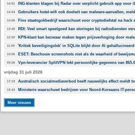
ING-klanten klagen bij Radar over verplicht gebruik app voor i
14:51
Gebruikers hotel-wifi ook doelwit van malware-aanvallen, meld
14:34
Fins staatsgokbedrijf waarschuwt voor cryptodiefstal na hack 
14:06
RDI: Veel smart speelgoed kan storingen bij radiodiensten ve
13:45
KPN-klant kan bezwaar maken tegen prijsverhoging door malwa
12:30
'Kritiek beveiligingslek' in SQLite blijkt door AI gehallucineerd 
11:59
ESET: Beschouw screenshots niet als de waarheid of bewijsma
10:06
Vpn-leverancier SplitVPN lekt persoonlijke gegevens van 865.
09:28
vrijdag 31 juli 2026
Australisch socialmediaverbod heeft nauwelijks effect meldt t
17:19
Ministerie waarschuwt bedrijven voor Noord-Koreaans IT-pers
15:43
Meer nieuws