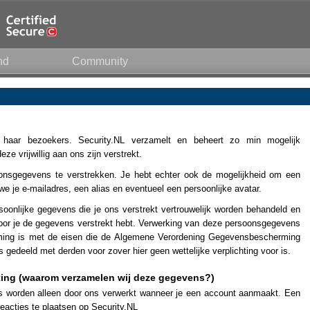
nd
Community
n haar bezoekers. Security.NL verzamelt en beheert zo min mogelijk
e vrijwillig aan ons zijn verstrekt.
oonsgegevens te verstrekken. Je hebt echter ook de mogelijkheid om een
we je e-mailadres, een alias en eventueel een persoonlijke avatar.
soonlijke gegevens die je ons verstrekt vertrouwelijk worden behandeld en
voor je de gegevens verstrekt hebt. Verwerking van deze persoonsgegevens
mming is met de eisen die de Algemene Verordening Gegevensbescherming
 gedeeld met derden voor zover hier geen wettelijke verplichting voor is.
ing (waarom verzamelen wij deze gegevens?)
worden alleen door ons verwerkt wanneer je een account aanmaakt. Een
 reacties te plaatsen op Security.NL