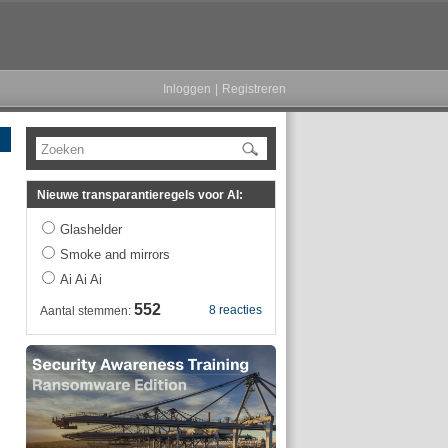
Inloggen
|
Registreren
Zoeken
Nieuwe transparantieregels voor AI:
Glashelder
Smoke and mirrors
Ai Ai Ai
552
8 reacties
Aantal stemmen: