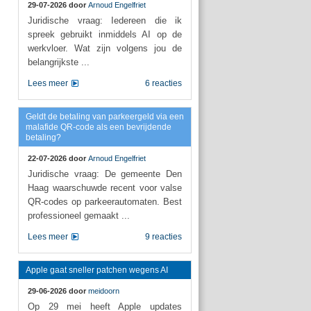
29-07-2026 door
Arnoud Engelfriet
Juridische vraag: Iedereen die ik
spreek gebruikt inmiddels AI op de
werkvloer. Wat zijn volgens jou de
belangrijkste ...
Lees meer
6 reacties
Geldt de betaling van parkeergeld via een
malafide QR-code als een bevrijdende
betaling?
22-07-2026 door
Arnoud Engelfriet
Juridische vraag: De gemeente Den
Haag waarschuwde recent voor valse
QR-codes op parkeerautomaten. Best
professioneel gemaakt ...
Lees meer
9 reacties
Apple gaat sneller patchen wegens AI
29-06-2026 door
meidoorn
Op 29 mei heeft Apple updates