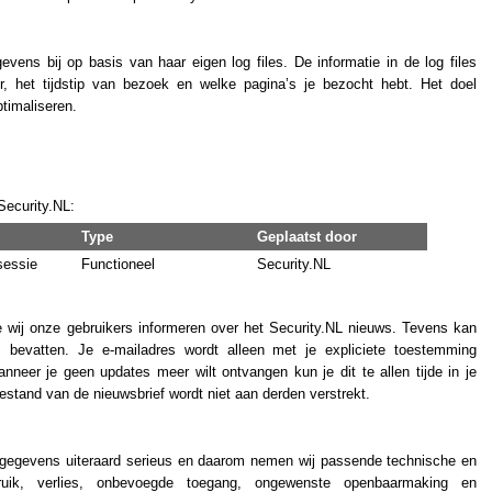
ens bij op basis van haar eigen log files. De informatie in de log files
r, het tijdstip van bezoek en welke pagina’s je bezocht hebt. Het doel
ptimaliseren.
Security.NL:
Type
Geplaatst door
sessie
Functioneel
Security.NL
 wij onze gebruikers informeren over het Security.NL nieuws. Tevens kan
s bevatten. Je e-mailadres wordt alleen met je expliciete toestemming
neer je geen updates meer wilt ontvangen kun je dit te allen tijde in je
tand van de nieuwsbrief wordt niet aan derden verstrekt.
 gegevens uiteraard serieus en daarom nemen wij passende technische en
ruik, verlies, onbevoegde toegang, ongewenste openbaarmaking en