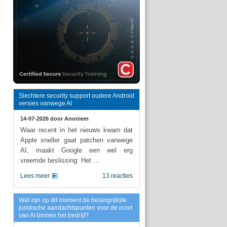
Slechtere security support oudere Android
versies vanwege AI
14-07-2026 door
Anoniem
Waar recent in het nieuws kwam dat
Apple sneller gaat patchen vanwege
AI, maakt Google een wel erg
vreemde beslissing: Het ...
Lees meer
13 reacties
Wat zijn op dit moment de belangrijkste
juridische aandachtspunten voor de inzet
van AI binnen het bedrijf?