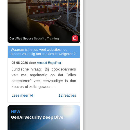
Waarom is het op veel websites nog
steeds zo lastig om cookies te weigeren?
05-08-2026 door
Arnoud Engelfriet
Juridische vraag: Bij cookiebanners
valt me regelmatig op dat "alles
accepteren" veel eenvoudiger is dan
keuzes of zelfs gewoon ...
Lees meer
12 reacties