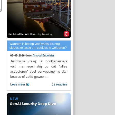
Waarom is het op veel websites nog
steeds zo lastig om cookies te weigeren?
05-08-2026 door
Arnoud Engelfriet
Juridische vraag: Bij cookiebanners
valt me regelmatig op dat "alles
accepteren" veel eenvoudiger is dan
keuzes of zelfs gewoon ...
Lees meer
12 reacties