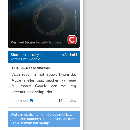
Slechtere security support oudere Android
versies vanwege AI
14-07-2026 door
Anoniem
Waar recent in het nieuws kwam dat
Apple sneller gaat patchen vanwege
AI, maakt Google een wel erg
vreemde beslissing: Het ...
Lees meer
13 reacties
Wat zijn op dit moment de belangrijkste
juridische aandachtspunten voor de inzet
van AI binnen het bedrijf?