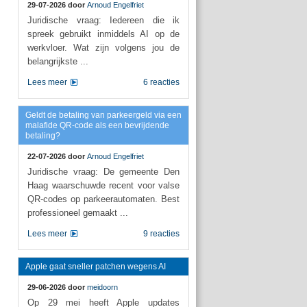
29-07-2026 door
Arnoud Engelfriet
Juridische vraag: Iedereen die ik
spreek gebruikt inmiddels AI op de
werkvloer. Wat zijn volgens jou de
belangrijkste ...
Lees meer
6 reacties
Geldt de betaling van parkeergeld via een
malafide QR-code als een bevrijdende
betaling?
22-07-2026 door
Arnoud Engelfriet
Juridische vraag: De gemeente Den
Haag waarschuwde recent voor valse
QR-codes op parkeerautomaten. Best
professioneel gemaakt ...
Lees meer
9 reacties
Apple gaat sneller patchen wegens AI
29-06-2026 door
meidoorn
Op 29 mei heeft Apple updates