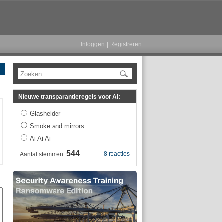
Inloggen
|
Registreren
Zoeken
Nieuwe transparantieregels voor AI:
Glashelder
Smoke and mirrors
Ai Ai Ai
544
8 reacties
Aantal stemmen: