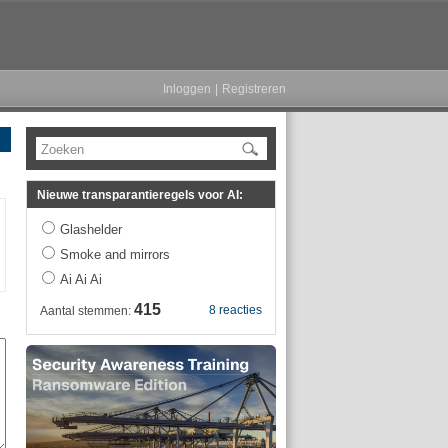
Inloggen
|
Registreren
Zoeken
Nieuwe transparantieregels voor AI:
Glashelder
Smoke and mirrors
Ai Ai Ai
415
8 reacties
Aantal stemmen: