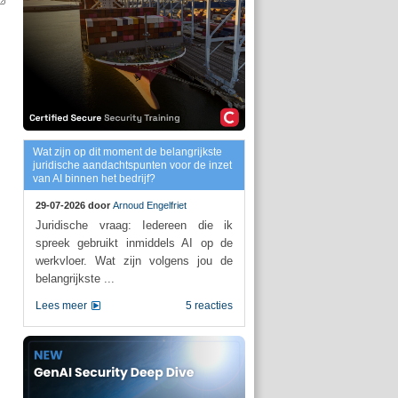
Wat zijn op dit moment de belangrijkste
juridische aandachtspunten voor de inzet
van AI binnen het bedrijf?
29-07-2026 door
Arnoud Engelfriet
Juridische vraag: Iedereen die ik
spreek gebruikt inmiddels AI op de
werkvloer. Wat zijn volgens jou de
belangrijkste ...
Lees meer
5 reacties