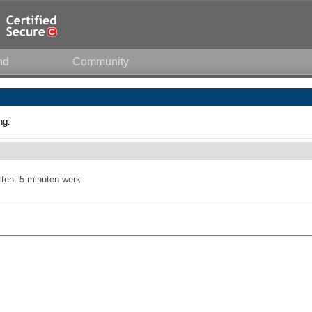
nd
Community
ng:
tten. 5 minuten werk