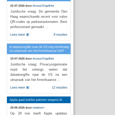
22-07-2026 door
Arnoud Engelfriet
Juridische vraag: De gemeente Den
Haag waarschuwde recent voor valse
QR-codes op parkeerautomaten. Best
professioneel gemaakt ...
Lees meer
9 reacties
Is datadoorgifte naar de VS nog rechtmatig
na uitspraak van het Amerikaanse Hof?
15-07-2026 door
Arnoud Engelfriet
Juridische vraag: Privacyorganisatie
noyb liet onlangs weten dat
datadoorgifte naar de VS na een
uitspraak van het Amerikaanse ...
Lees meer
12 reacties
Apple gaat sneller patchen wegens AI
29-06-2026 door
meidoorn
Op 29 mei heeft Apple updates