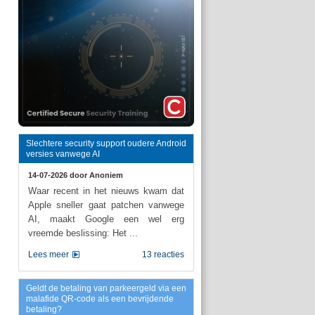
Slechtere security support oudere Android
versies vanwege AI
14-07-2026 door
Anoniem
Waar recent in het nieuws kwam dat
Apple sneller gaat patchen vanwege
AI, maakt Google een wel erg
vreemde beslissing: Het ...
Lees meer
13 reacties
Geldt de betaling van parkeergeld via een
malafide QR-code als een bevrijdende
betaling?