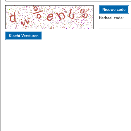
Nieuwe code
Herhaal code:
Klacht Versturen