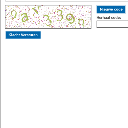
Nieuwe code
Herhaal code:
Klacht Versturen