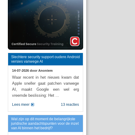
Slechtere security support oudere Android
versies vanwege AI
14-07-2026 door
Anoniem
Waar recent in het nieuws kwam dat
Apple sneller gaat patchen vanwege
AI, maakt Google een wel erg
vreemde beslissing: Het ...
Lees meer
13 reacties
Wat zijn op dit moment de belangrijkste
juridische aandachtspunten voor de inzet
van AI binnen het bedrijf?