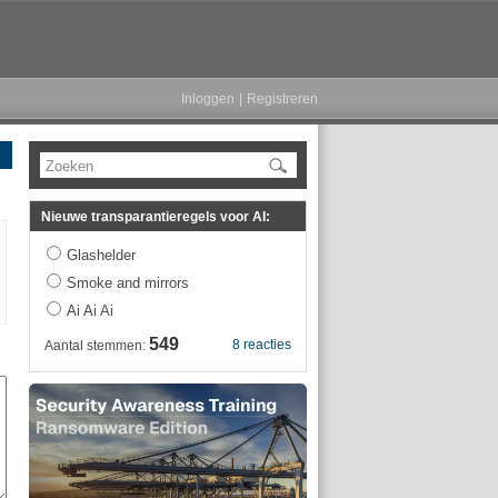
Inloggen
|
Registreren
Zoeken
Nieuwe transparantieregels voor AI:
Glashelder
Smoke and mirrors
Ai Ai Ai
549
8 reacties
Aantal stemmen: