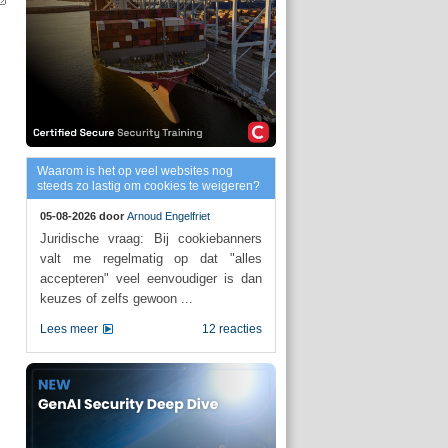
Waarom is het op veel websites nog
steeds zo lastig om cookies te weigeren?
05-08-2026 door
Arnoud Engelfriet
Juridische vraag: Bij cookiebanners
valt me regelmatig op dat "alles
accepteren" veel eenvoudiger is dan
keuzes of zelfs gewoon ...
Lees meer
12 reacties