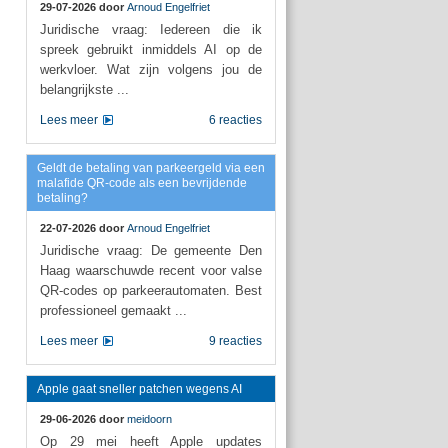
29-07-2026 door
Arnoud Engelfriet
Juridische vraag: Iedereen die ik
spreek gebruikt inmiddels AI op de
werkvloer. Wat zijn volgens jou de
belangrijkste ...
Lees meer
6 reacties
Geldt de betaling van parkeergeld via een
malafide QR-code als een bevrijdende
betaling?
22-07-2026 door
Arnoud Engelfriet
Juridische vraag: De gemeente Den
Haag waarschuwde recent voor valse
QR-codes op parkeerautomaten. Best
professioneel gemaakt ...
Lees meer
9 reacties
Apple gaat sneller patchen wegens AI
29-06-2026 door
meidoorn
Op 29 mei heeft Apple updates