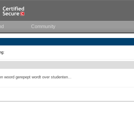
nd
Community
ng:
en woord gerepept wordt over studenten...