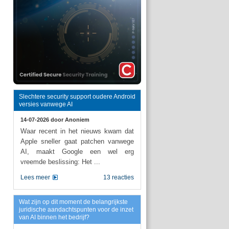
Slechtere security support oudere Android
versies vanwege AI
14-07-2026 door
Anoniem
Waar recent in het nieuws kwam dat
Apple sneller gaat patchen vanwege
AI, maakt Google een wel erg
vreemde beslissing: Het ...
Lees meer
13 reacties
Wat zijn op dit moment de belangrijkste
juridische aandachtspunten voor de inzet
van AI binnen het bedrijf?