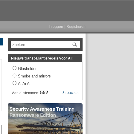
Inloggen
|
Registreren
Zoeken
Nieuwe transparantieregels voor AI:
Glashelder
Smoke and mirrors
Ai Ai Ai
552
8 reacties
Aantal stemmen: