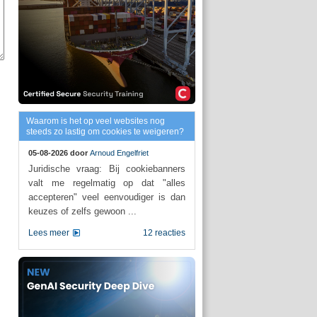
Waarom is het op veel websites nog
steeds zo lastig om cookies te weigeren?
05-08-2026 door
Arnoud Engelfriet
Juridische vraag: Bij cookiebanners
valt me regelmatig op dat "alles
accepteren" veel eenvoudiger is dan
keuzes of zelfs gewoon ...
Lees meer
12 reacties