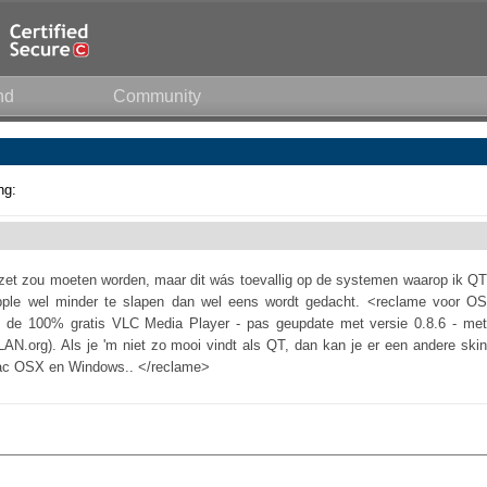
nd
Community
ng:
zet zou moeten worden, maar dit wás toevallig op de systemen waarop ik QT
 Apple wel minder te slapen dan wel eens wordt gedacht. <reclame voor OS
 de 100% gratis VLC Media Player - pas geupdate met versie 0.8.6 - met
N.org). Als je 'm niet zo mooi vindt als QT, dan kan je er een andere skin
Mac OSX en Windows.. </reclame>