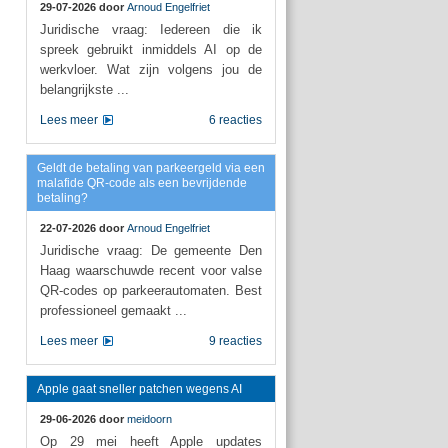
29-07-2026 door
Arnoud Engelfriet
Juridische vraag: Iedereen die ik
spreek gebruikt inmiddels AI op de
werkvloer. Wat zijn volgens jou de
belangrijkste ...
Lees meer
6 reacties
Geldt de betaling van parkeergeld via een
malafide QR-code als een bevrijdende
betaling?
22-07-2026 door
Arnoud Engelfriet
Juridische vraag: De gemeente Den
Haag waarschuwde recent voor valse
QR-codes op parkeerautomaten. Best
professioneel gemaakt ...
Lees meer
9 reacties
Apple gaat sneller patchen wegens AI
29-06-2026 door
meidoorn
Op 29 mei heeft Apple updates