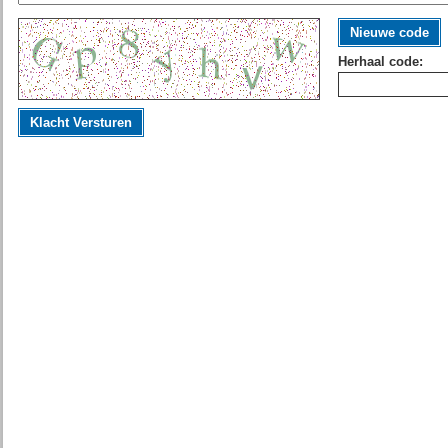
Nieuwe code
Herhaal code:
Klacht Versturen