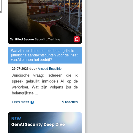
Wat zijn op dit moment de belangrijkste
juridische aandachtspunten voor de inzet
van AI binnen het bedrijf?
29-07-2026 door
Arnoud Engelfriet
Juridische vraag: Iedereen die ik
spreek gebruikt inmiddels AI op de
werkvloer. Wat zijn volgens jou de
belangrijkste ...
Lees meer
5 reacties