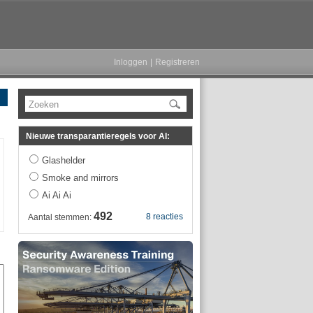
Inloggen
|
Registreren
Zoeken
Nieuwe transparantieregels voor AI:
Glashelder
Smoke and mirrors
Ai Ai Ai
492
8 reacties
Aantal stemmen: