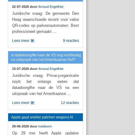
22-07-2026 door
Arnoud Engelfriet
Juridische vraag: De gemeente Den
Haag waarschuwde recent voor valse
QR-codes op parkeerautomaten. Best
professioneel gemaakt ...
Lees meer
9 reacties
Is datadoorgifte naar de VS nog rechtmatig
na uitspraak van het Amerikaanse Hof?
15-07-2026 door
Arnoud Engelfriet
Juridische vraag: Privacyorganisatie
noyb liet onlangs weten dat
datadoorgifte naar de VS na een
uitspraak van het Amerikaanse ...
Lees meer
12 reacties
Apple gaat sneller patchen wegens AI
29-06-2026 door
meidoorn
Op 29 mei heeft Apple updates