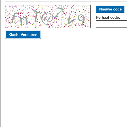
Nieuwe code
Herhaal code:
Klacht Versturen