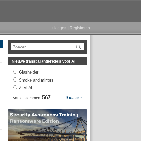
Inloggen
|
Registreren
Zoeken
Nieuwe transparantieregels voor AI:
Glashelder
Smoke and mirrors
Ai Ai Ai
567
9 reacties
Aantal stemmen: