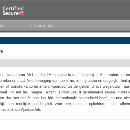
nd
Community
ng:
e, vooral van Mid- of Zuid-Afrikaanse komaf (negers) in Amsterdam zitten
e erkende stad. Veel beweging van toerisme, immigranten en dergelijk. Hierbij
- of transferkantoren zitten, waardoor ze de gelden direct wegsluizen naar
 veel lijkt me he.. magoe.. a'dam is voor veel it gerelateerde zaken in west-
 en dat met het feit dat het idd internationale bekendheid heeft, en nee niet
ijk een redelijke goede plek voor een stelletje oplichters... niet alleen
tasjesdieven/junkies/etc