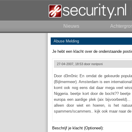
Nieuws
Achtergro
Abuse Melding
Je hebt een klacht over de onderstaande posti
27-04-2007, 18:53 door
noripsni
Door d3m0nic En omdat de gekeurde populati
(Bijlmermeer). Amsterdam is een international
komt ook nog eens dat daar mega veel wissel
Niggeria. beetje kort door de bocht?? beetje
europa een aardige plek (aix bijvoorbeeld)...
alleen door wiet en hoeren, is het natuurl
spammers/scammers.. kijk ook maar naar de 
Beschrijf je klacht (Optioneel):