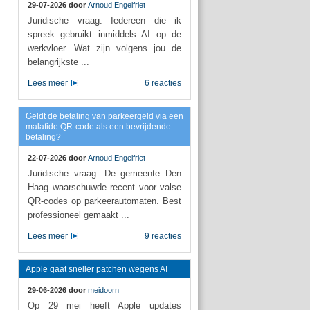
29-07-2026 door
Arnoud Engelfriet
Juridische vraag: Iedereen die ik
spreek gebruikt inmiddels AI op de
werkvloer. Wat zijn volgens jou de
belangrijkste ...
Lees meer
6 reacties
Geldt de betaling van parkeergeld via een
malafide QR-code als een bevrijdende
betaling?
22-07-2026 door
Arnoud Engelfriet
Juridische vraag: De gemeente Den
Haag waarschuwde recent voor valse
QR-codes op parkeerautomaten. Best
professioneel gemaakt ...
Lees meer
9 reacties
Apple gaat sneller patchen wegens AI
29-06-2026 door
meidoorn
Op 29 mei heeft Apple updates