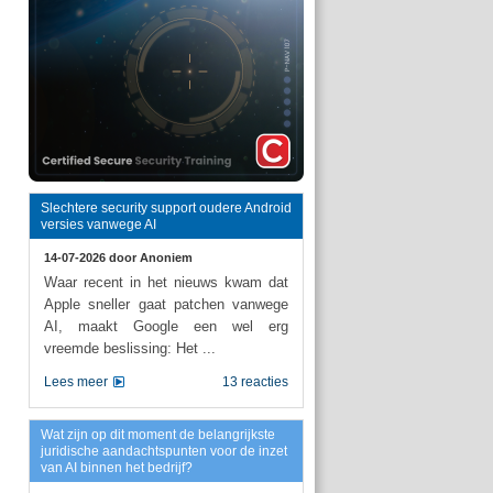
Slechtere security support oudere Android
versies vanwege AI
14-07-2026 door
Anoniem
Waar recent in het nieuws kwam dat
Apple sneller gaat patchen vanwege
AI, maakt Google een wel erg
vreemde beslissing: Het ...
Lees meer
13 reacties
Wat zijn op dit moment de belangrijkste
juridische aandachtspunten voor de inzet
van AI binnen het bedrijf?