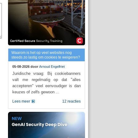
Waarom is het op veel websites nog
steeds zo lastig om cookies te weigeren?
05-08-2026 door
Arnoud Engelfriet
Juridische vraag: Bij cookiebanners
valt me regelmatig op dat "alles
accepteren" veel eenvoudiger is dan
keuzes of zelfs gewoon ...
Lees meer
12 reacties