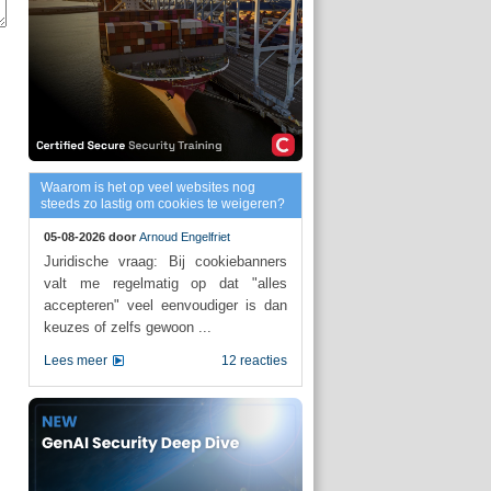
Waarom is het op veel websites nog
steeds zo lastig om cookies te weigeren?
05-08-2026 door
Arnoud Engelfriet
Juridische vraag: Bij cookiebanners
valt me regelmatig op dat "alles
accepteren" veel eenvoudiger is dan
keuzes of zelfs gewoon ...
Lees meer
12 reacties