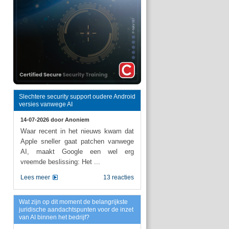
Slechtere security support oudere Android
versies vanwege AI
14-07-2026 door
Anoniem
Waar recent in het nieuws kwam dat
Apple sneller gaat patchen vanwege
AI, maakt Google een wel erg
vreemde beslissing: Het ...
Lees meer
13 reacties
Wat zijn op dit moment de belangrijkste
juridische aandachtspunten voor de inzet
van AI binnen het bedrijf?