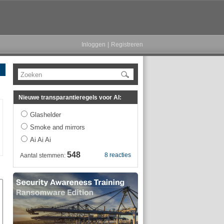
Inloggen
|
Registreren
Zoeken
Nieuwe transparantieregels voor AI:
Glashelder
Smoke and mirrors
Ai Ai Ai
548
8 reacties
Aantal stemmen: