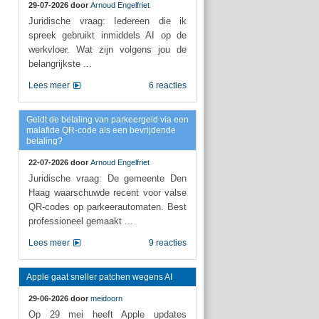
29-07-2026 door
Arnoud Engelfriet
Juridische vraag: Iedereen die ik
spreek gebruikt inmiddels AI op de
werkvloer. Wat zijn volgens jou de
belangrijkste ...
Lees meer
6 reacties
Geldt de betaling van parkeergeld via een
malafide QR-code als een bevrijdende
betaling?
22-07-2026 door
Arnoud Engelfriet
Juridische vraag: De gemeente Den
Haag waarschuwde recent voor valse
QR-codes op parkeerautomaten. Best
professioneel gemaakt ...
Lees meer
9 reacties
Apple gaat sneller patchen wegens AI
29-06-2026 door
meidoorn
Op 29 mei heeft Apple updates