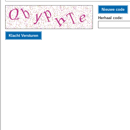
Nieuwe code
Herhaal code:
Klacht Versturen