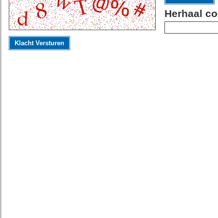
Herhaal co
Klacht Versturen