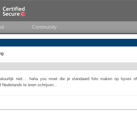
nd
Community
ng:
natuurlijk niet.... haha you moet die je standaard foto maken op hyves of
Nederlands te leren schrijven...