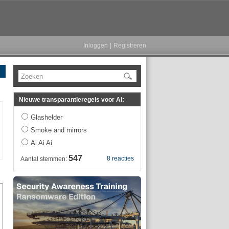
Inloggen
|
Registreren
Zoeken
Nieuwe transparantieregels voor AI:
Glashelder
Smoke and mirrors
Ai Ai Ai
547
8 reacties
Aantal stemmen: