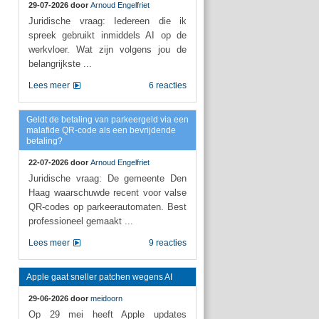
29-07-2026 door
Arnoud Engelfriet
Juridische vraag: Iedereen die ik
spreek gebruikt inmiddels AI op de
werkvloer. Wat zijn volgens jou de
belangrijkste ...
Lees meer
6 reacties
Geldt de betaling van parkeergeld via een
malafide QR-code als een bevrijdende
betaling?
22-07-2026 door
Arnoud Engelfriet
Juridische vraag: De gemeente Den
Haag waarschuwde recent voor valse
QR-codes op parkeerautomaten. Best
professioneel gemaakt ...
Lees meer
9 reacties
Apple gaat sneller patchen wegens AI
29-06-2026 door
meidoorn
Op 29 mei heeft Apple updates