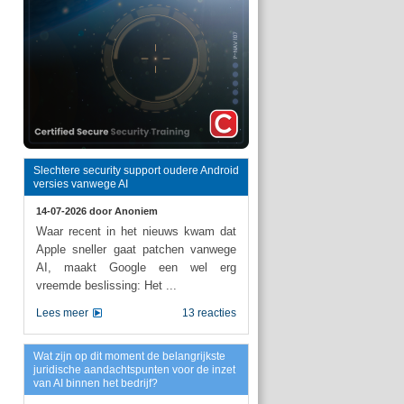
Slechtere security support oudere Android
versies vanwege AI
14-07-2026 door
Anoniem
Waar recent in het nieuws kwam dat
Apple sneller gaat patchen vanwege
AI, maakt Google een wel erg
vreemde beslissing: Het ...
Lees meer
13 reacties
Wat zijn op dit moment de belangrijkste
juridische aandachtspunten voor de inzet
van AI binnen het bedrijf?