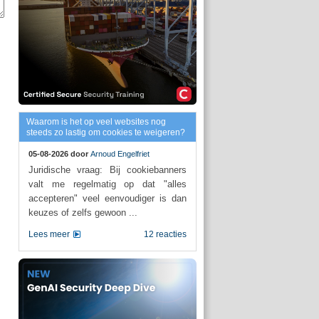
Waarom is het op veel websites nog
steeds zo lastig om cookies te weigeren?
05-08-2026 door
Arnoud Engelfriet
Juridische vraag: Bij cookiebanners
valt me regelmatig op dat "alles
accepteren" veel eenvoudiger is dan
keuzes of zelfs gewoon ...
Lees meer
12 reacties