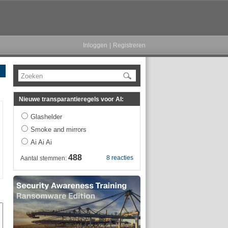
Inloggen
|
Registreren
Zoeken
Nieuwe transparantieregels voor AI:
Glashelder
Smoke and mirrors
Ai Ai Ai
488
8 reacties
Aantal stemmen: