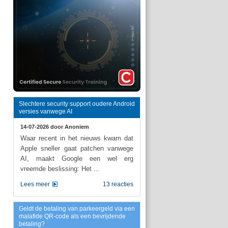
Slechtere security support oudere Android
versies vanwege AI
14-07-2026 door
Anoniem
Waar recent in het nieuws kwam dat
Apple sneller gaat patchen vanwege
AI, maakt Google een wel erg
vreemde beslissing: Het ...
Lees meer
13 reacties
Geldt de betaling van parkeergeld via een
malafide QR-code als een bevrijdende
betaling?