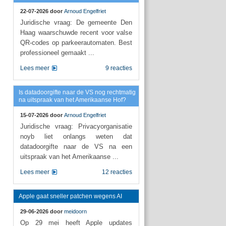
22-07-2026 door
Arnoud Engelfriet
Juridische vraag: De gemeente Den
Haag waarschuwde recent voor valse
QR-codes op parkeerautomaten. Best
professioneel gemaakt ...
Lees meer
9 reacties
Is datadoorgifte naar de VS nog rechtmatig
na uitspraak van het Amerikaanse Hof?
15-07-2026 door
Arnoud Engelfriet
Juridische vraag: Privacyorganisatie
noyb liet onlangs weten dat
datadoorgifte naar de VS na een
uitspraak van het Amerikaanse ...
Lees meer
12 reacties
Apple gaat sneller patchen wegens AI
29-06-2026 door
meidoorn
Op 29 mei heeft Apple updates