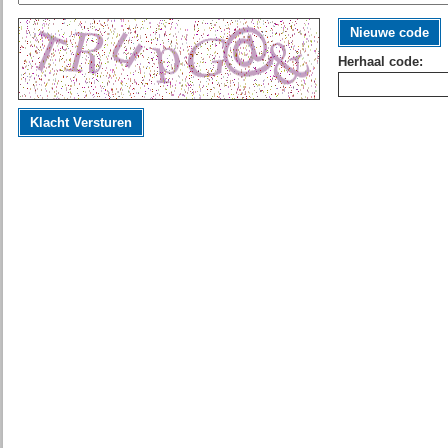
Nieuwe code
Herhaal code:
Klacht Versturen