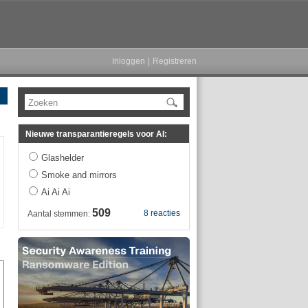
Inloggen
|
Registreren
Zoeken
Nieuwe transparantieregels voor AI:
Glashelder
Smoke and mirrors
Ai Ai Ai
509
8 reacties
Aantal stemmen: