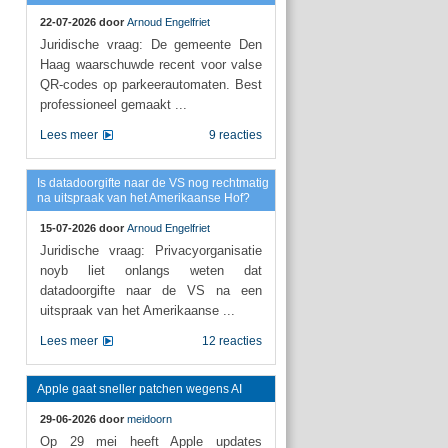
22-07-2026 door
Arnoud Engelfriet
Juridische vraag: De gemeente Den
Haag waarschuwde recent voor valse
QR-codes op parkeerautomaten. Best
professioneel gemaakt ...
Lees meer
9 reacties
Is datadoorgifte naar de VS nog rechtmatig
na uitspraak van het Amerikaanse Hof?
15-07-2026 door
Arnoud Engelfriet
Juridische vraag: Privacyorganisatie
noyb liet onlangs weten dat
datadoorgifte naar de VS na een
uitspraak van het Amerikaanse ...
Lees meer
12 reacties
Apple gaat sneller patchen wegens AI
29-06-2026 door
meidoorn
Op 29 mei heeft Apple updates