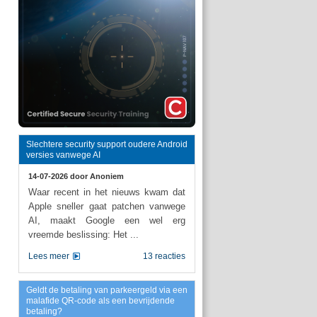
Slechtere security support oudere Android
versies vanwege AI
14-07-2026 door
Anoniem
Waar recent in het nieuws kwam dat
Apple sneller gaat patchen vanwege
AI, maakt Google een wel erg
vreemde beslissing: Het ...
Lees meer
13 reacties
Geldt de betaling van parkeergeld via een
malafide QR-code als een bevrijdende
betaling?