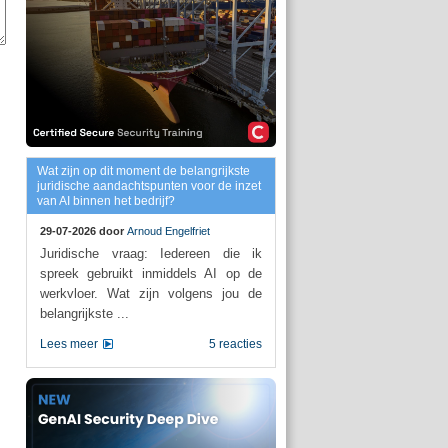
Wat zijn op dit moment de belangrijkste
juridische aandachtspunten voor de inzet
van AI binnen het bedrijf?
29-07-2026 door
Arnoud Engelfriet
Juridische vraag: Iedereen die ik
spreek gebruikt inmiddels AI op de
werkvloer. Wat zijn volgens jou de
belangrijkste ...
Lees meer
5 reacties