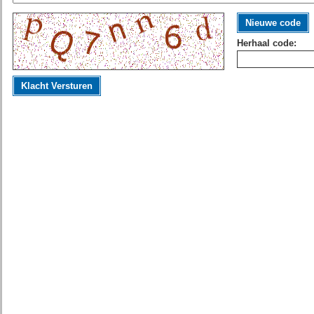
Nieuwe code
Herhaal code:
Klacht Versturen