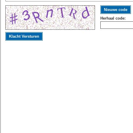
Nieuwe code
Herhaal code:
Klacht Versturen