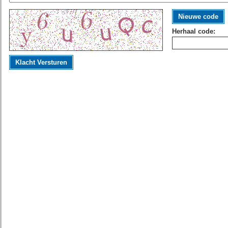
Nieuwe code
Herhaal code:
Klacht Versturen