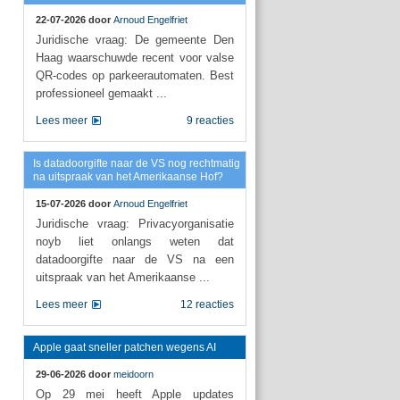
22-07-2026 door
Arnoud Engelfriet
Juridische vraag: De gemeente Den
Haag waarschuwde recent voor valse
QR-codes op parkeerautomaten. Best
professioneel gemaakt ...
Lees meer
9 reacties
Is datadoorgifte naar de VS nog rechtmatig
na uitspraak van het Amerikaanse Hof?
15-07-2026 door
Arnoud Engelfriet
Juridische vraag: Privacyorganisatie
noyb liet onlangs weten dat
datadoorgifte naar de VS na een
uitspraak van het Amerikaanse ...
Lees meer
12 reacties
Apple gaat sneller patchen wegens AI
29-06-2026 door
meidoorn
Op 29 mei heeft Apple updates