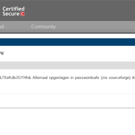
nd
Community
ng:
zy&7XeKdbJGYHh& Allemaal opgeslagen in passwordsafe (zie sourceforge) ik