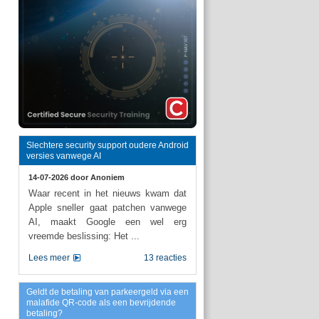
Slechtere security support oudere Android
versies vanwege AI
14-07-2026 door
Anoniem
Waar recent in het nieuws kwam dat
Apple sneller gaat patchen vanwege
AI, maakt Google een wel erg
vreemde beslissing: Het ...
Lees meer
13 reacties
Geldt de betaling van parkeergeld via een
malafide QR-code als een bevrijdende
betaling?