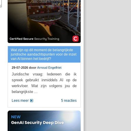
Wat zijn op dit moment de belangrijkste
juridische aandachtspunten voor de inzet
van AI binnen het bedrijf?
29-07-2026 door
Arnoud Engelfriet
Juridische vraag: Iedereen die ik
spreek gebruikt inmiddels AI op de
werkvloer. Wat zijn volgens jou de
belangrijkste ...
Lees meer
5 reacties