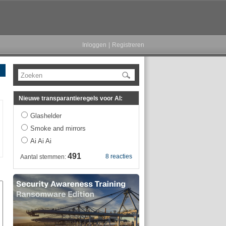
Inloggen
|
Registreren
Zoeken
Nieuwe transparantieregels voor AI:
Glashelder
Smoke and mirrors
Ai Ai Ai
491
8 reacties
Aantal stemmen: