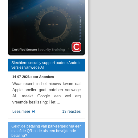
Slechtere security support oudere Android
versies vanwege AI
14-07-2026 door
Anoniem
Waar recent in het nieuws kwam dat
Apple sneller gaat patchen vanwege
AI, maakt Google een wel erg
vreemde beslissing: Het ...
Lees meer
13 reacties
Geldt de betaling van parkeergeld via een
malafide QR-code als een bevrijdende
betaling?