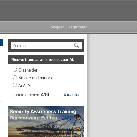
Inloggen
|
Registreren
Zoeken
Nieuwe transparantieregels voor AI:
Glashelder
Smoke and mirrors
Ai Ai Ai
416
8 reacties
Aantal stemmen: