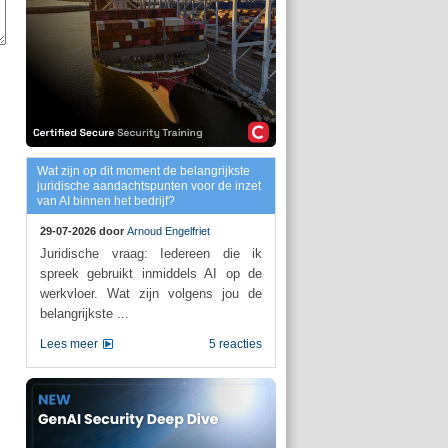
Wat zijn op dit moment de belangrijkste
juridische aandachtspunten voor de inzet
van AI binnen het bedrijf?
29-07-2026 door
Arnoud Engelfriet
Juridische vraag: Iedereen die ik
spreek gebruikt inmiddels AI op de
werkvloer. Wat zijn volgens jou de
belangrijkste ...
Lees meer
5 reacties