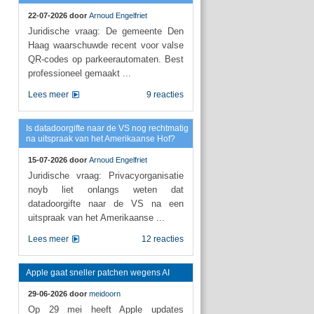
22-07-2026 door
Arnoud Engelfriet
Juridische vraag: De gemeente Den
Haag waarschuwde recent voor valse
QR-codes op parkeerautomaten. Best
professioneel gemaakt ...
Lees meer
9 reacties
Is datadoorgifte naar de VS nog rechtmatig
na uitspraak van het Amerikaanse Hof?
15-07-2026 door
Arnoud Engelfriet
Juridische vraag: Privacyorganisatie
noyb liet onlangs weten dat
datadoorgifte naar de VS na een
uitspraak van het Amerikaanse ...
Lees meer
12 reacties
Apple gaat sneller patchen wegens AI
29-06-2026 door
meidoorn
Op 29 mei heeft Apple updates