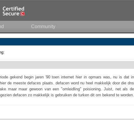
nd
Community
ng:
iode gekend begin jaren '90 toen internet hier in opmars was, nu is dat in
t hier de meeste defaces plaats. defacen word nu heel makkelijk door die dns
rake maar maar gewoon van een "omleidling" poisioning. Juist, net als de
ngezien defacen zo makkelijk is gebruiken de turken dit om bekend te worden.