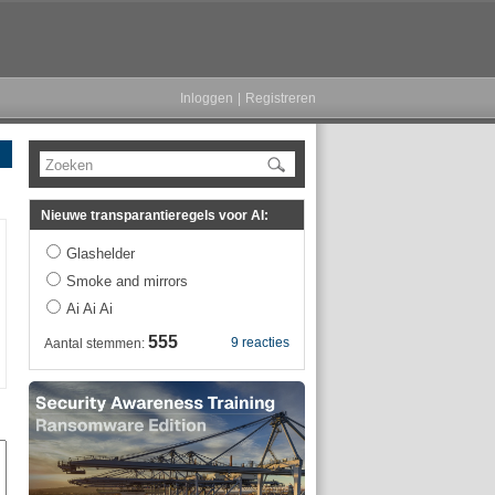
Inloggen
|
Registreren
Zoeken
Nieuwe transparantieregels voor AI:
Glashelder
Smoke and mirrors
Ai Ai Ai
555
9 reacties
Aantal stemmen: