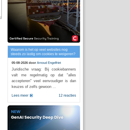
Waarom is het op veel websites nog
steeds zo lastig om cookies te weigeren?
05-08-2026 door
Arnoud Engelfriet
Juridische vraag: Bij cookiebanners
valt me regelmatig op dat "alles
accepteren" veel eenvoudiger is dan
keuzes of zelfs gewoon ...
Lees meer
12 reacties