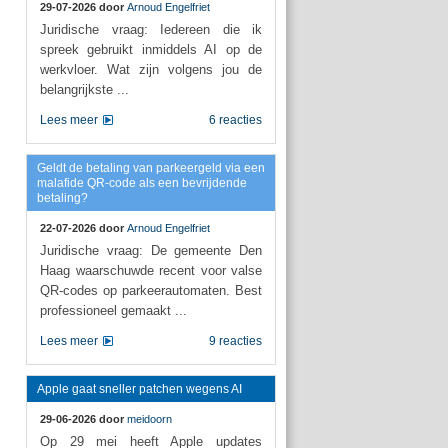
29-07-2026 door
Arnoud Engelfriet
Juridische vraag: Iedereen die ik
spreek gebruikt inmiddels AI op de
werkvloer. Wat zijn volgens jou de
belangrijkste ...
Lees meer
6 reacties
Geldt de betaling van parkeergeld via een
malafide QR-code als een bevrijdende
betaling?
22-07-2026 door
Arnoud Engelfriet
Juridische vraag: De gemeente Den
Haag waarschuwde recent voor valse
QR-codes op parkeerautomaten. Best
professioneel gemaakt ...
Lees meer
9 reacties
Apple gaat sneller patchen wegens AI
29-06-2026 door
meidoorn
Op 29 mei heeft Apple updates