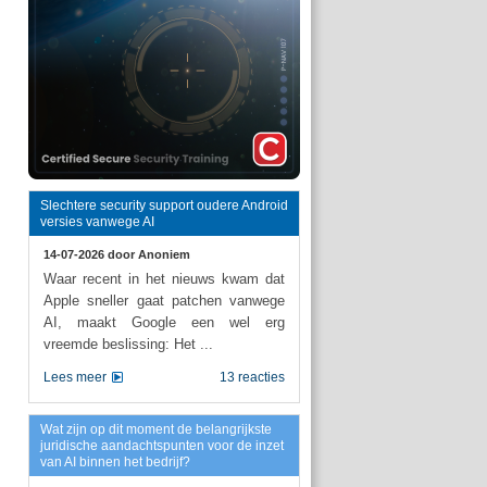
Slechtere security support oudere Android
versies vanwege AI
14-07-2026 door
Anoniem
Waar recent in het nieuws kwam dat
Apple sneller gaat patchen vanwege
AI, maakt Google een wel erg
vreemde beslissing: Het ...
Lees meer
13 reacties
Wat zijn op dit moment de belangrijkste
juridische aandachtspunten voor de inzet
van AI binnen het bedrijf?