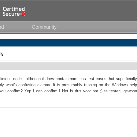
nd
Community
ng:
icious code - although it does contain harmless test cases that superficially
ly what's confusing clamav. It is presumably tripping on the Windows help
you confirm? Yep I can confirm ! Het is dus voor om ;) te testen, gewoon