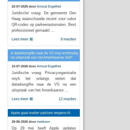
22-07-2026 door
Arnoud Engelfriet
Juridische vraag: De gemeente Den
Haag waarschuwde recent voor valse
QR-codes op parkeerautomaten. Best
professioneel gemaakt ...
Lees meer
9 reacties
Is datadoorgifte naar de VS nog rechtmatig
na uitspraak van het Amerikaanse Hof?
15-07-2026 door
Arnoud Engelfriet
Juridische vraag: Privacyorganisatie
noyb liet onlangs weten dat
datadoorgifte naar de VS na een
uitspraak van het Amerikaanse ...
Lees meer
12 reacties
Apple gaat sneller patchen wegens AI
29-06-2026 door
meidoorn
Op 29 mei heeft Apple updates