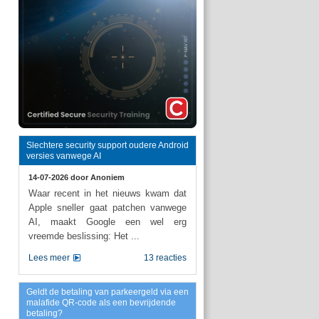
Slechtere security support oudere Android
versies vanwege AI
14-07-2026 door
Anoniem
Waar recent in het nieuws kwam dat
Apple sneller gaat patchen vanwege
AI, maakt Google een wel erg
vreemde beslissing: Het ...
Lees meer
13 reacties
Geldt de betaling van parkeergeld via een
malafide QR-code als een bevrijdende
betaling?