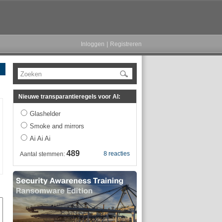
Inloggen
|
Registreren
Zoeken
Nieuwe transparantieregels voor AI:
Glashelder
Smoke and mirrors
Ai Ai Ai
489
8 reacties
Aantal stemmen: