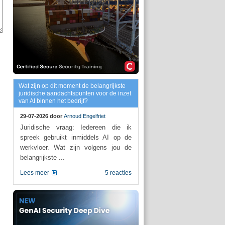
Wat zijn op dit moment de belangrijkste
juridische aandachtspunten voor de inzet
van AI binnen het bedrijf?
29-07-2026 door
Arnoud Engelfriet
Juridische vraag: Iedereen die ik
spreek gebruikt inmiddels AI op de
werkvloer. Wat zijn volgens jou de
belangrijkste ...
Lees meer
5 reacties