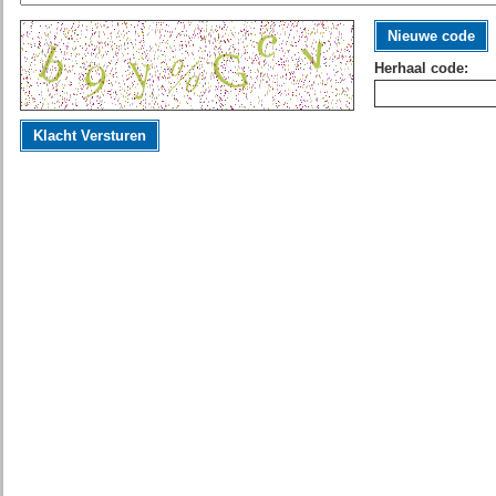
Nieuwe code
Herhaal code:
Klacht Versturen