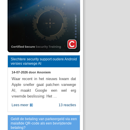
Slechtere security support oudere Android
versies vanwege AI
14-07-2026 door
Anoniem
Waar recent in het nieuws kwam dat
Apple sneller gaat patchen vanwege
AI, maakt Google een wel erg
vreemde beslissing: Het ...
Lees meer
13 reacties
Geldt de betaling van parkeergeld via een
malafide QR-code als een bevrijdende
betaling?