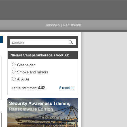
Inloggen
|
Registreren
Zoeken
Nieuwe transparantieregels voor AI:
Glashelder
Smoke and mirrors
Ai Ai Ai
442
8 reacties
Aantal stemmen: