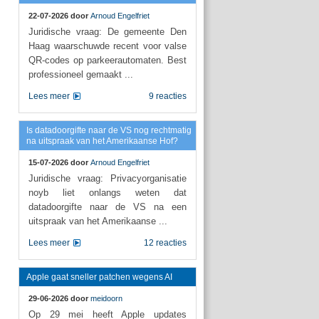
22-07-2026 door
Arnoud Engelfriet
Juridische vraag: De gemeente Den
Haag waarschuwde recent voor valse
QR-codes op parkeerautomaten. Best
professioneel gemaakt ...
Lees meer
9 reacties
Is datadoorgifte naar de VS nog rechtmatig
na uitspraak van het Amerikaanse Hof?
15-07-2026 door
Arnoud Engelfriet
Juridische vraag: Privacyorganisatie
noyb liet onlangs weten dat
datadoorgifte naar de VS na een
uitspraak van het Amerikaanse ...
Lees meer
12 reacties
Apple gaat sneller patchen wegens AI
29-06-2026 door
meidoorn
Op 29 mei heeft Apple updates