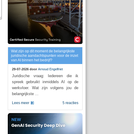
Wat zijn op dit moment de belangrijkste
juridische aandachtspunten voor de inzet
van AI binnen het bedrijf?
29-07-2026 door
Arnoud Engelfriet
Juridische vraag: Iedereen die ik
spreek gebruikt inmiddels AI op de
werkvloer. Wat zijn volgens jou de
belangrijkste ...
Lees meer
5 reacties