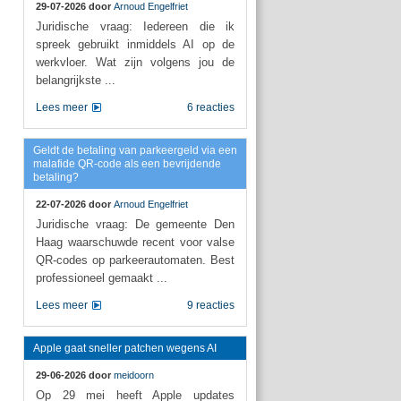
29-07-2026 door
Arnoud Engelfriet
Juridische vraag: Iedereen die ik
spreek gebruikt inmiddels AI op de
werkvloer. Wat zijn volgens jou de
belangrijkste ...
Lees meer
6 reacties
Geldt de betaling van parkeergeld via een
malafide QR-code als een bevrijdende
betaling?
22-07-2026 door
Arnoud Engelfriet
Juridische vraag: De gemeente Den
Haag waarschuwde recent voor valse
QR-codes op parkeerautomaten. Best
professioneel gemaakt ...
Lees meer
9 reacties
Apple gaat sneller patchen wegens AI
29-06-2026 door
meidoorn
Op 29 mei heeft Apple updates