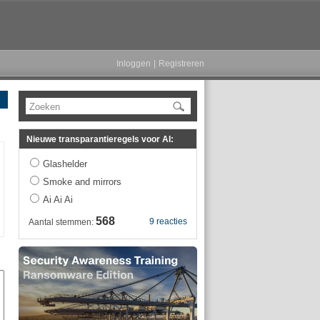
Inloggen
|
Registreren
Zoeken
Nieuwe transparantieregels voor AI:
Glashelder
Smoke and mirrors
Ai Ai Ai
568
9 reacties
Aantal stemmen: