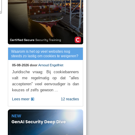
Waarom is het op veel websites nog
steeds zo lastig om cookies te weigeren?
05-08-2026 door
Arnoud Engelfriet
Juridische vraag: Bij cookiebanners
valt me regelmatig op dat "alles
accepteren" veel eenvoudiger is dan
keuzes of zelfs gewoon ...
Lees meer
12 reacties