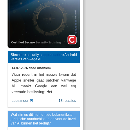
Slechtere security support oudere Android
versies vanwege AI
14-07-2026 door
Anoniem
Waar recent in het nieuws kwam dat
Apple sneller gaat patchen vanwege
AI, maakt Google een wel erg
vreemde beslissing: Het ...
Lees meer
13 reacties
Wat zijn op dit moment de belangrijkste
juridische aandachtspunten voor de inzet
van AI binnen het bedrijf?