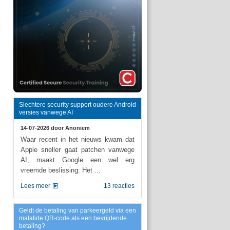
Slechtere security support oudere Android
versies vanwege AI
14-07-2026 door
Anoniem
Waar recent in het nieuws kwam dat
Apple sneller gaat patchen vanwege
AI, maakt Google een wel erg
vreemde beslissing: Het ...
Lees meer
13 reacties
Geldt de betaling van parkeergeld via een
malafide QR-code als een bevrijdende
betaling?