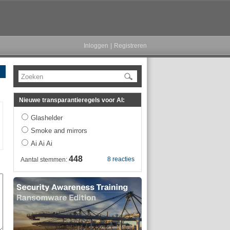
Inloggen
|
Registreren
Zoeken
Nieuwe transparantieregels voor AI:
Glashelder
Smoke and mirrors
Ai Ai Ai
448
8 reacties
Aantal stemmen: