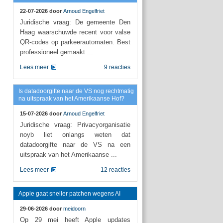
22-07-2026 door
Arnoud Engelfriet
Juridische vraag: De gemeente Den
Haag waarschuwde recent voor valse
QR-codes op parkeerautomaten. Best
professioneel gemaakt ...
Lees meer
9 reacties
Is datadoorgifte naar de VS nog rechtmatig
na uitspraak van het Amerikaanse Hof?
15-07-2026 door
Arnoud Engelfriet
Juridische vraag: Privacyorganisatie
noyb liet onlangs weten dat
datadoorgifte naar de VS na een
uitspraak van het Amerikaanse ...
Lees meer
12 reacties
Apple gaat sneller patchen wegens AI
29-06-2026 door
meidoorn
Op 29 mei heeft Apple updates