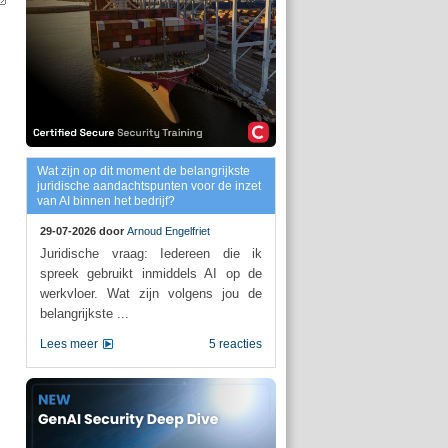
Wat zijn op dit moment de belangrijkste
juridische aandachtspunten voor de inzet
van AI binnen het bedrijf?
29-07-2026 door
Arnoud Engelfriet
Juridische vraag: Iedereen die ik
spreek gebruikt inmiddels AI op de
werkvloer. Wat zijn volgens jou de
belangrijkste ...
Lees meer
5 reacties