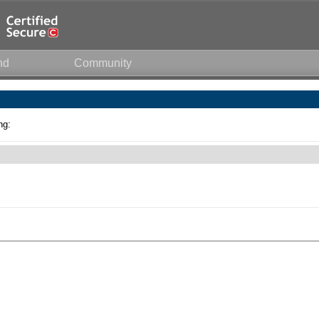
nd
Community
ng: