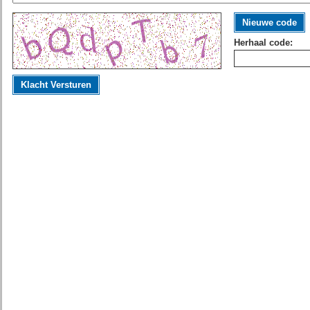
Nieuwe code
Herhaal code:
Klacht Versturen