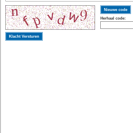
Nieuwe code
Herhaal code:
Klacht Versturen