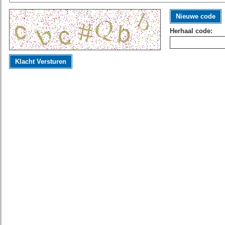
Nieuwe code
Herhaal code:
Klacht Versturen